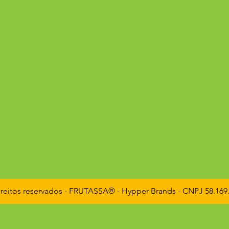
reitos reservados - FRUTASSA® - Hypper Brands - CNPJ 58.169